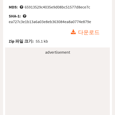
MD5:
65913529c4035e9d08bc51577d8ece7c
SHA-1:
ea727c3e1b13a6a03e8eb363084ea8a0774e879e
다운로드
Zip 파일 크기:
55.1 kb
advertisement