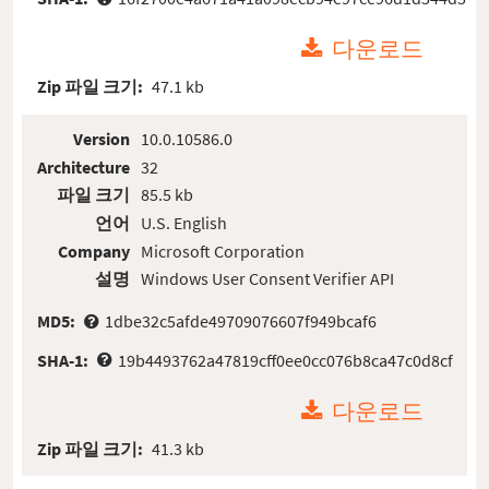
다운로드
Zip 파일 크기:
47.1 kb
Version
10.0.10586.0
Architecture
32
파일 크기
85.5 kb
언어
U.S. English
Company
Microsoft Corporation
설명
Windows User Consent Verifier API
MD5:
1dbe32c5afde49709076607f949bcaf6
SHA-1:
19b4493762a47819cff0ee0cc076b8ca47c0d8cf
다운로드
Zip 파일 크기:
41.3 kb