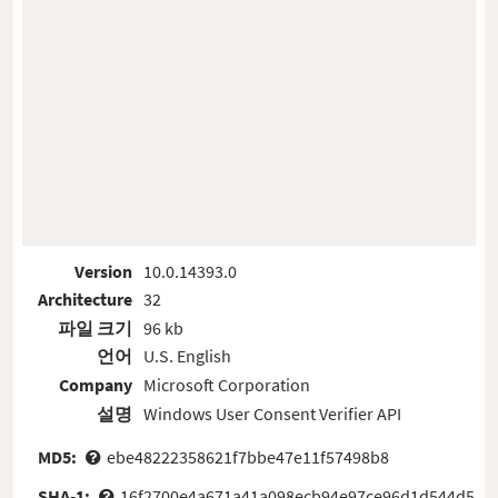
Version
10.0.14393.0
Architecture
32
파일 크기
96 kb
언어
U.S. English
Company
Microsoft Corporation
설명
Windows User Consent Verifier API
MD5:
ebe48222358621f7bbe47e11f57498b8
SHA-1:
16f2700e4a671a41a098ecb94e97ce96d1d544d5