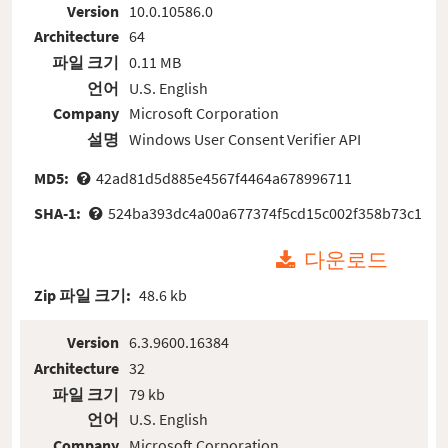
Version
10.0.10586.0
Architecture
64
파일 크기
0.11 MB
언어
U.S. English
Company
Microsoft Corporation
설명
Windows User Consent Verifier API
MD5:
42ad81d5d885e4567f4464a678996711
SHA-1:
524ba393dc4a00a677374f5cd15c002f358b73c1
다운로드
Zip 파일 크기:
48.6 kb
Version
6.3.9600.16384
Architecture
32
파일 크기
79 kb
언어
U.S. English
Company
Microsoft Corporation