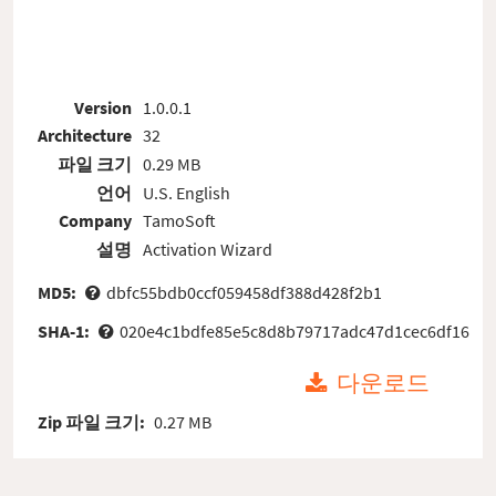
Version
1.0.0.1
Architecture
32
파일 크기
0.29 MB
언어
U.S. English
Company
TamoSoft
설명
Activation Wizard
MD5:
dbfc55bdb0ccf059458df388d428f2b1
SHA-1:
020e4c1bdfe85e5c8d8b79717adc47d1cec6df16
다운로드
Zip 파일 크기:
0.27 MB