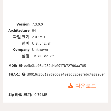
Version
7.3.0.0
Architecture
64
파일 크기
2.07 MB
언어
U.S. English
Company
Unknown
설명
TKBO Toolkit
MD5:
eefb0ba96af252d4e97f7b72790aa705
SHA-1:
d0016c8051a769008a48e3d320e8febc4a8a95ef
다운로드
Zip 파일 크기:
0.79 MB