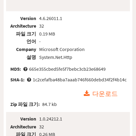
Version
4.6.26011.1
Architecture
32
파일 크기
0.19 MB
언어
-
Company
Microsoft Corporation
설명
System.Net.Http
MD5:
665e355cbed5fe5f7bebc3cb23e68649
SHA-1:
1c2cefafba48ba7aaab746f660debd34f2f4b14c
다운로드
Zip 파일 크기:
84.7 kb
Version
1.0.24212.1
Architecture
32
파일 크기
0.26 MB