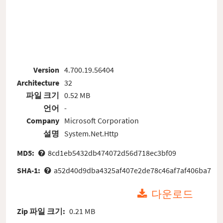
Version
4.700.19.56404
Architecture
32
파일 크기
0.52 MB
언어
-
Company
Microsoft Corporation
설명
System.Net.Http
MD5:
8cd1eb5432db474072d56d718ec3bf09
SHA-1:
a52d40d9dba4325af407e2de78c46af7af406ba7
다운로드
Zip 파일 크기:
0.21 MB