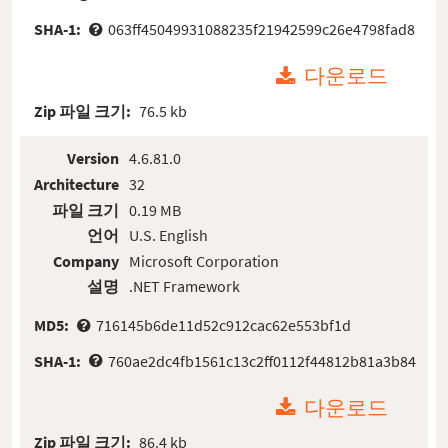
SHA-1:
063ff45049931088235f21942599c26e4798fad8
다운로드
Zip 파일 크기:
76.5 kb
Version
4.6.81.0
Architecture
32
파일 크기
0.19 MB
언어
U.S. English
Company
Microsoft Corporation
설명
.NET Framework
MD5:
716145b6de11d52c912cac62e553bf1d
SHA-1:
760ae2dc4fb1561c13c2ff0112f44812b81a3b84
다운로드
Zip 파일 크기:
86.4 kb