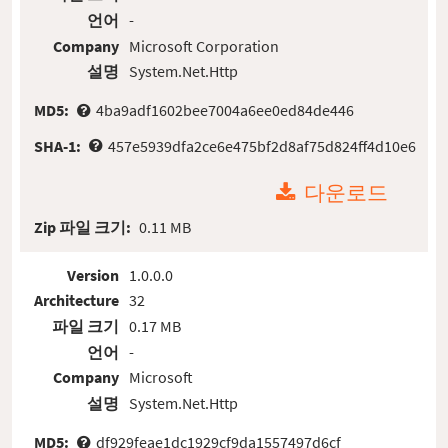
언어
-
Company
Microsoft Corporation
설명
System.Net.Http
MD5:
4ba9adf1602bee7004a6ee0ed84de446
SHA-1:
457e5939dfa2ce6e475bf2d8af75d824ff4d10e6
다운로드
Zip 파일 크기:
0.11 MB
Version
1.0.0.0
Architecture
32
파일 크기
0.17 MB
언어
-
Company
Microsoft
설명
System.Net.Http
MD5:
df929feae1dc1929cf9da1557497d6cf