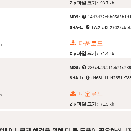
Zip 파일 크기:
93.7 kb
MD5:
14d2d22ebb0583b1d
SHA-1:
17c2fc43f29328cbb
다운로드
n
Zip 파일 크기:
71.4 kb
MD5:
286c4a2b2f4e521e23
SHA-1:
d463bd1442651e788
다운로드
n
Zip 파일 크기:
71.5 kb
NCUI.DLL 문제 해결을 위해 더 큰 도움이 필요하십니