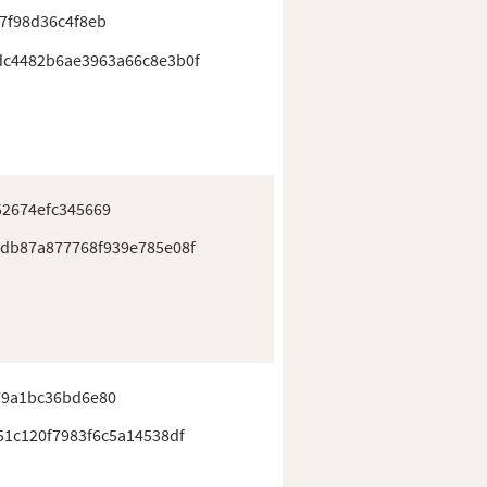
7f98d36c4f8eb
c4482b6ae3963a66c8e3b0f
52674efc345669
db87a877768f939e785e08f
79a1bc36bd6e80
51c120f7983f6c5a14538df