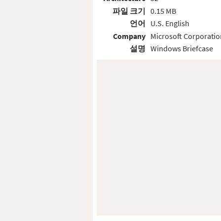
파일 크기
0.15 MB
언어
U.S. English
Company
Microsoft Corporatio
설명
Windows Briefcase