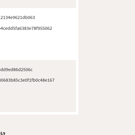
12134e9621db063
b4cedd5fa6383e78f955062
9dd9ed86d2506c
0683b85c3e0f1fb0c48e167
까?