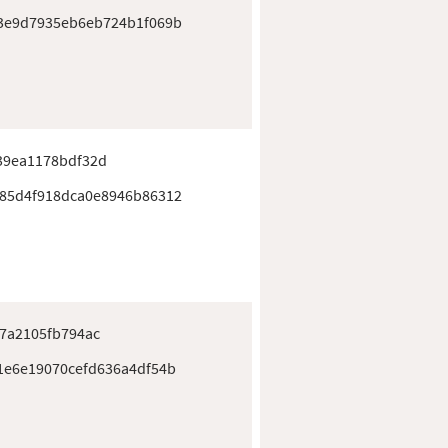
3e9d7935eb6eb724b1f069b
39ea1178bdf32d
85d4f918dca0e8946b86312
7a2105fb794ac
1e6e19070cefd636a4df54b