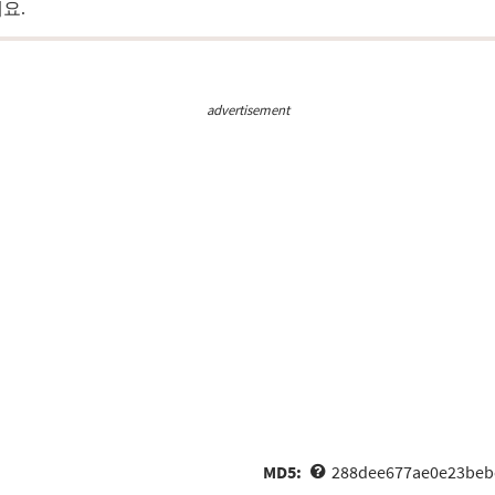
요.
advertisement
MD5:
288dee677ae0e23bebc