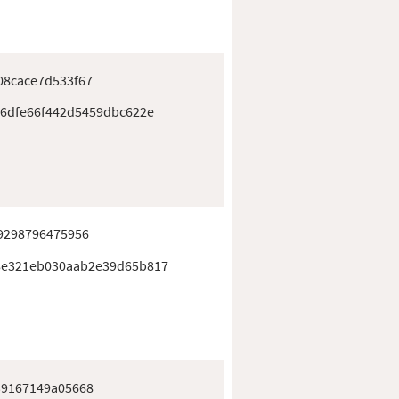
08cace7d533f67
d6dfe66f442d5459dbc622e
9298796475956
8e321eb030aab2e39d65b817
39167149a05668