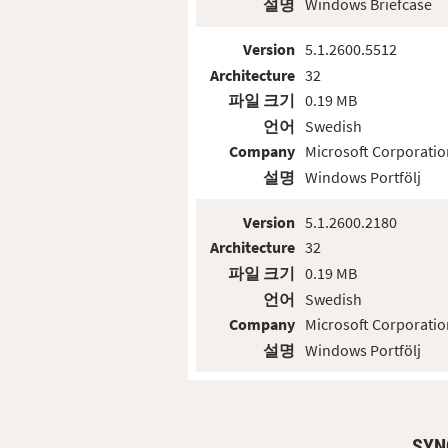
설명
Windows Briefcase
Version
5.1.2600.5512
Architecture
32
파일 크기
0.19 MB
언어
Swedish
Company
Microsoft Corporatio
설명
Windows Portfölj
Version
5.1.2600.2180
Architecture
32
파일 크기
0.19 MB
언어
Swedish
Company
Microsoft Corporatio
설명
Windows Portfölj
SY