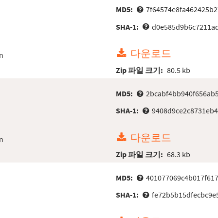
MD5:
7f64574e8fa462425b2
SHA-1:
d0e585d9b6c7211ad
다운로드
n
Zip 파일 크기:
80.5 kb
MD5:
2bcabf4bb940f656ab
SHA-1:
9408d9ce2c8731eb4
다운로드
n
Zip 파일 크기:
68.3 kb
MD5:
401077069c4b017f61
SHA-1:
fe72b5b15dfecbc9e