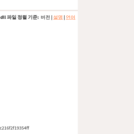
dll 파일 정렬 기준:
버전
|
설명
|
언어
216f2f19354ff