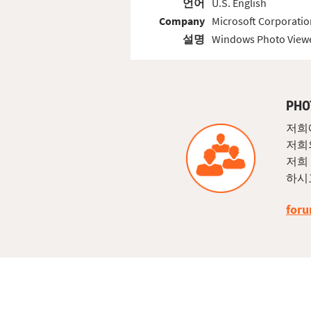
언어
U.S. English
Company
Microsoft Corporatio
설명
Windows Photo View
PH
저희
저희
저희
하시
foru