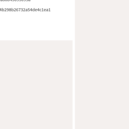
84b298b26732a54de4c1ea1