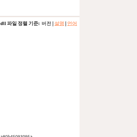
dll 파일 정렬 기준:
버전
|
설명
|
언어
aa80b45093095a