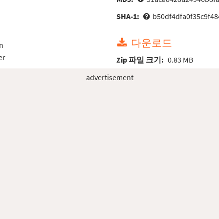
SHA-1:
b50df4dfa0f35c9f4
다운로드
n
er
Zip 파일 크기:
0.83 MB
advertisement