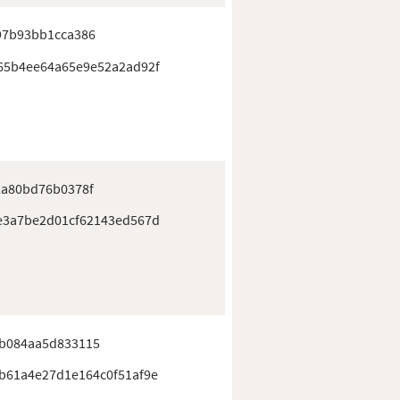
97b93bb1cca386
65b4ee64a65e9e52a2ad92f
2a80bd76b0378f
e3a7be2d01cf62143ed567d
b084aa5d833115
b61a4e27d1e164c0f51af9e