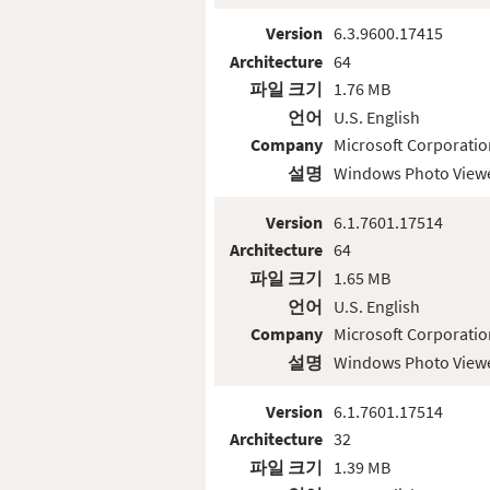
Version
6.3.9600.17415
Architecture
64
파일 크기
1.76 MB
언어
U.S. English
Company
Microsoft Corporatio
설명
Windows Photo View
Version
6.1.7601.17514
Architecture
64
파일 크기
1.65 MB
언어
U.S. English
Company
Microsoft Corporatio
설명
Windows Photo View
Version
6.1.7601.17514
Architecture
32
파일 크기
1.39 MB