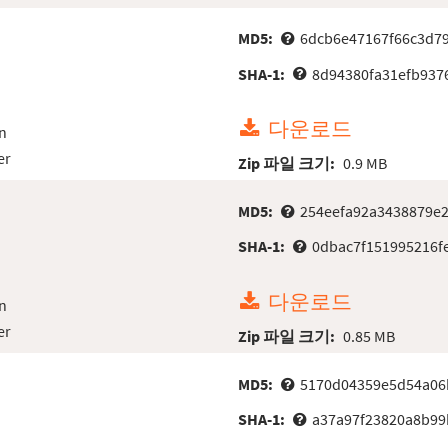
MD5:
6dcb6e47167f66c3d7
SHA-1:
8d94380fa31efb937
다운로드
n
er
Zip 파일 크기:
0.9 MB
MD5:
254eefa92a3438879e
SHA-1:
0dbac7f151995216f
다운로드
n
er
Zip 파일 크기:
0.85 MB
MD5:
5170d04359e5d54a06
SHA-1:
a37a97f23820a8b99