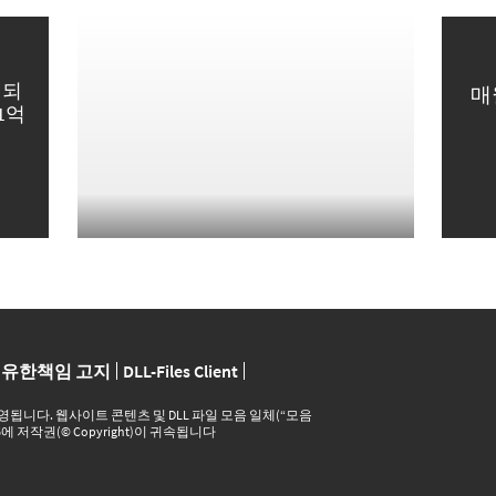
영되
매
1억
유한책임 고지
DLL-Files Client
 및 운영됩니다. 웹사이트 콘텐츠 및 DLL 파일 모음 일체(“모음
26에 저작권(© Copyright)이 귀속됩니다