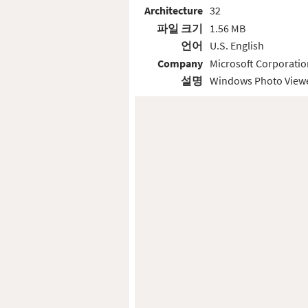
Architecture
32
파일 크기
1.56 MB
언어
U.S. English
Company
Microsoft Corporatio
설명
Windows Photo View