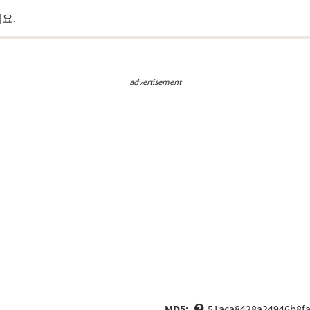
요.
advertisement
MD5:
51aca8428a24946b8f