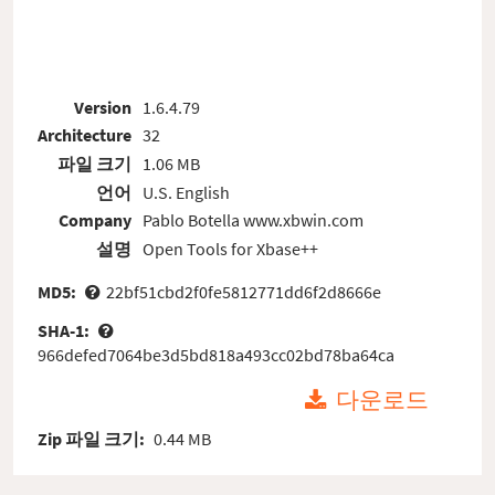
Version
1.6.4.79
Architecture
32
파일 크기
1.06 MB
언어
U.S. English
Company
Pablo Botella www.xbwin.com
설명
Open Tools for Xbase++
MD5:
22bf51cbd2f0fe5812771dd6f2d8666e
SHA-1:
966defed7064be3d5bd818a493cc02bd78ba64ca
다운로드
Zip 파일 크기:
0.44 MB