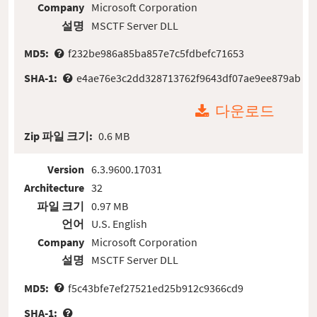
Company
Microsoft Corporation
설명
MSCTF Server DLL
MD5:
f232be986a85ba857e7c5fdbefc71653
SHA-1:
e4ae76e3c2dd328713762f9643df07ae9ee879ab
다운로드
Zip 파일 크기:
0.6 MB
Version
6.3.9600.17031
Architecture
32
파일 크기
0.97 MB
언어
U.S. English
Company
Microsoft Corporation
설명
MSCTF Server DLL
MD5:
f5c43bfe7ef27521ed25b912c9366cd9
SHA-1: