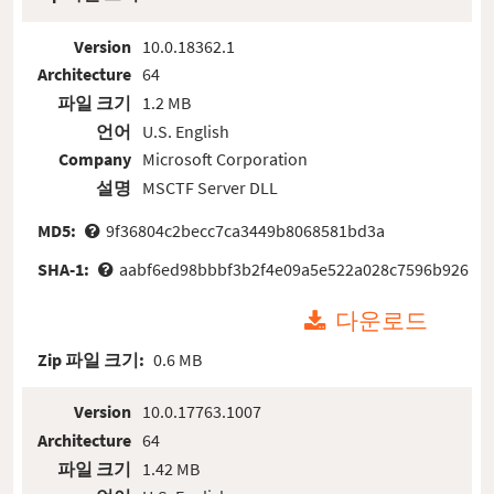
Version
10.0.18362.1
Architecture
64
파일 크기
1.2 MB
언어
U.S. English
Company
Microsoft Corporation
설명
MSCTF Server DLL
MD5:
9f36804c2becc7ca3449b8068581bd3a
SHA-1:
aabf6ed98bbbf3b2f4e09a5e522a028c7596b926
다운로드
Zip 파일 크기:
0.6 MB
Version
10.0.17763.1007
Architecture
64
파일 크기
1.42 MB