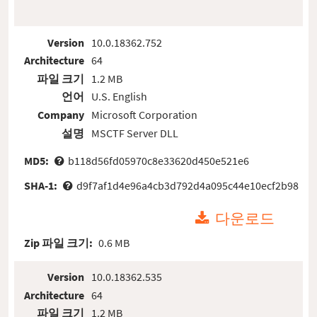
Version
10.0.18362.752
Architecture
64
파일 크기
1.2 MB
언어
U.S. English
Company
Microsoft Corporation
설명
MSCTF Server DLL
MD5:
b118d56fd05970c8e33620d450e521e6
SHA-1:
d9f7af1d4e96a4cb3d792d4a095c44e10ecf2b98
다운로드
Zip 파일 크기:
0.6 MB
Version
10.0.18362.535
Architecture
64
파일 크기
1.2 MB