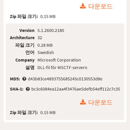
다운로드
Zip 파일 크기:
0.15 MB
Version
5.1.2600.2180
Architecture
32
파일 크기
0.28 MB
언어
Swedish
Company
Microsoft Corporation
설명
DLL-fil för MSCTF-servern
MD5:
d43b83ce4893755685245c0130553d8e
SHA-1:
bc3c6084ea12aa4f3476ae5defb54eff112c7c35
다운로드
Zip 파일 크기:
0.15 MB