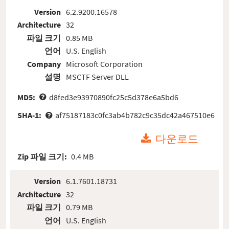
Version
6.2.9200.16578
Architecture
32
파일 크기
0.85 MB
언어
U.S. English
Company
Microsoft Corporation
설명
MSCTF Server DLL
MD5:
d8fed3e93970890fc25c5d378e6a5bd6
SHA-1:
af75187183c0fc3ab4b782c9c35dc42a467510e6
다운로드
Zip 파일 크기:
0.4 MB
Version
6.1.7601.18731
Architecture
32
파일 크기
0.79 MB
언어
U.S. English