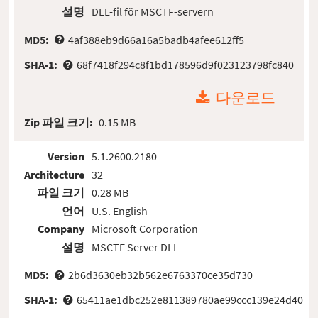
설명
DLL-fil för MSCTF-servern
MD5:
4af388eb9d66a16a5badb4afee612ff5
SHA-1:
68f7418f294c8f1bd178596d9f023123798fc840
다운로드
Zip 파일 크기:
0.15 MB
Version
5.1.2600.2180
Architecture
32
파일 크기
0.28 MB
언어
U.S. English
Company
Microsoft Corporation
설명
MSCTF Server DLL
MD5:
2b6d3630eb32b562e6763370ce35d730
SHA-1:
65411ae1dbc252e811389780ae99ccc139e24d40