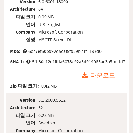
Version
6.0.6001.18000
Architecture
64
파일 크기
0.99 MB
언어
U.S. English
Company
Microsoft Corporation
설명
MSCTF Server DLL
MD5:
6c77ef60b992d5caf9f929b71f1197d0
SHA-1:
5fb80c12c4ffda6078e92a3d914065ac3a5bddd7
다운로드
Zip 파일 크기:
0.42 MB
Version
5.1.2600.5512
Architecture
32
파일 크기
0.28 MB
언어
Swedish
Company
Microsoft Corporation