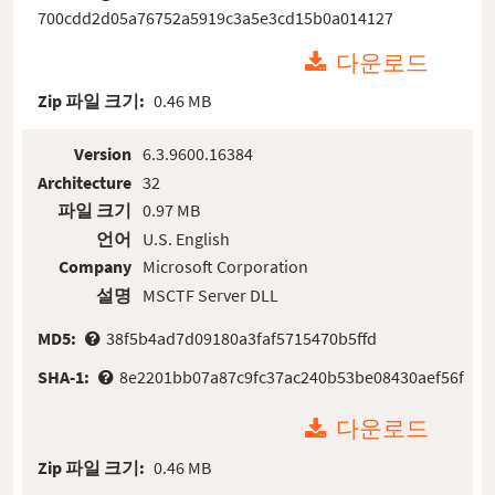
700cdd2d05a76752a5919c3a5e3cd15b0a014127
다운로드
Zip 파일 크기:
0.46 MB
Version
6.3.9600.16384
Architecture
32
파일 크기
0.97 MB
언어
U.S. English
Company
Microsoft Corporation
설명
MSCTF Server DLL
MD5:
38f5b4ad7d09180a3faf5715470b5ffd
SHA-1:
8e2201bb07a87c9fc37ac240b53be08430aef56f
다운로드
Zip 파일 크기:
0.46 MB