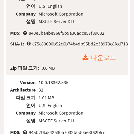
언어
U.S. English
Company
Microsoft Corporation
설명
MSCTF Server DLL
MD5:
843e3ba4be968f5b9a30adce57f89632
SHA-1:
c75c80000b52c6b74b4db95bd2e38973c8fcd713
다운로드
Zip 파일 크기:
0.6 MB
Version
10.0.18362.535
Architecture
32
파일 크기
1.01 MB
언어
U.S. English
Company
Microsoft Corporation
설명
MSCTF Server DLL
MD5:
945b2f6a542a30a7032b0d0ae3f62b57