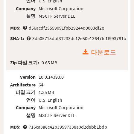
언어
U.S. English
Company
Microsoft Corporation
설명
MSCTF Server DLL
MD5:
d56acdf25559091fbb29244d0003df2e
SHA-1:
3da05715dbf31233dc12e50e13647fc1f993781b
다운로드
Zip 파일 크기:
0.65 MB
Version
10.0.14393.0
Architecture
64
파일 크기
1.35 MB
언어
U.S. English
Company
Microsoft Corporation
설명
MSCTF Server DLL
MD5:
716ca3a8c42b39597338a0d2d8bb1bdb