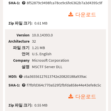
SHA-1:
8f52879c9498fca78ce9c6fe6362b7a3d4395c9f
다운로드
Zip 파일 크기:
0.61 MB
Version
10.0.14393.0
Architecture
32
파일 크기
1.21 MB
언어
U.S. English
Company
Microsoft Corporation
설명
MSCTF Server DLL
MD5:
c6a36556127613742e20820188a939ac
SHA-1:
f7fbfd364c770a529f2fbfda858e44e43efe8c5c
다운로드
Zip 파일 크기:
0.55 MB