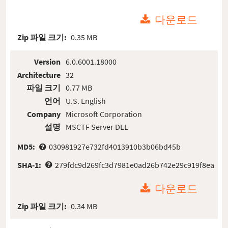
다운로드
Zip 파일 크기:
0.35 MB
Version
6.0.6001.18000
Architecture
32
파일 크기
0.77 MB
언어
U.S. English
Company
Microsoft Corporation
설명
MSCTF Server DLL
MD5:
030981927e732fd4013910b3b06bd45b
SHA-1:
279fdc9d269fc3d7981e0ad26b742e29c919f8ea
다운로드
Zip 파일 크기:
0.34 MB