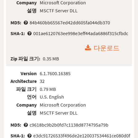
Company
Microsoft Corporation
설명
MSCTF Server DLL
MD5:
84b460bb65567ed42dd605fa044db370
SHA-1:
001ae6120763ee998e3eff44ada6886f315cfbdc
다운로드
Zip 파일 크기:
0.35 MB
Version
6.1.7600.16385
Architecture
32
파일 크기
0.79 MB
언어
U.S. English
Company
Microsoft Corporation
설명
MSCTF Server DLL
MD5:
c9618bc9b2b0fd7c1138d8774795a79b
SHA-1:
e3dc91726533f496de2e120037534461ce080d0f