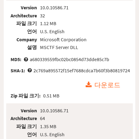
Version
10.0.10586.71
Architecture
32
파일 크기
1.12 MB
언어
U.S. English
Company
Microsoft Corporation
설명
MSCTF Server DLL
MD5:
a680339559fbc02bc0854d73dde85c7b
SHA-1:
2c769a895572f15ef7688cdca7b60f3b80819724
다운로드
Zip 파일 크기:
0.51 MB
Version
10.0.10586.71
Architecture
64
파일 크기
1.35 MB
언어
U.S. English