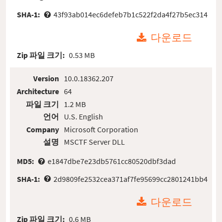
SHA-1:
43f93ab014ec6defeb7b1c522f2da4f27b5ec314
다운로드
Zip 파일 크기:
0.53 MB
Version
10.0.18362.207
Architecture
64
파일 크기
1.2 MB
언어
U.S. English
Company
Microsoft Corporation
설명
MSCTF Server DLL
MD5:
e1847dbe7e23db5761cc80520dbf3dad
SHA-1:
2d9809fe2532cea371af7fe95699cc2801241bb4
다운로드
Zip 파일 크기:
0.6 MB