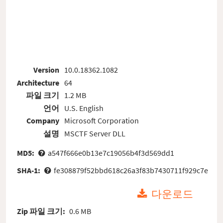
Version
10.0.18362.1082
Architecture
64
파일 크기
1.2 MB
언어
U.S. English
Company
Microsoft Corporation
설명
MSCTF Server DLL
MD5:
a547f666e0b13e7c19056b4f3d569dd1
SHA-1:
fe308879f52bbd618c26a3f83b7430711f929c7e
다운로드
Zip 파일 크기:
0.6 MB