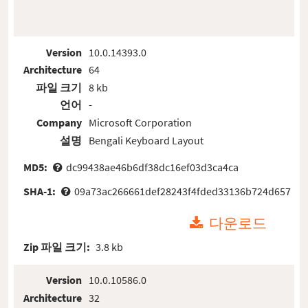
Version
10.0.14393.0
Architecture
64
파일 크기
8 kb
언어
-
Company
Microsoft Corporation
설명
Bengali Keyboard Layout
MD5:
dc99438ae46b6df38dc16ef03d3ca4ca
SHA-1:
09a73ac266661def28243f4fded33136b724d657
다운로드
Zip 파일 크기:
3.8 kb
Version
10.0.10586.0
Architecture
32