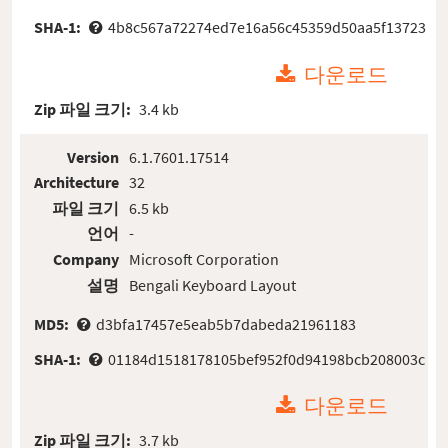
SHA-1:
4b8c567a72274ed7e16a56c45359d50aa5f13723
다운로드
Zip 파일 크기:
3.4 kb
Version
6.1.7601.17514
Architecture
32
파일 크기
6.5 kb
언어
-
Company
Microsoft Corporation
설명
Bengali Keyboard Layout
MD5:
d3bfa17457e5eab5b7dabeda21961183
SHA-1:
01184d1518178105bef952f0d94198bcb208003c
다운로드
Zip 파일 크기:
3.7 kb