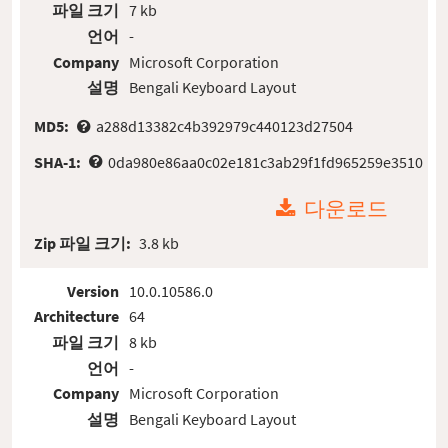
파일 크기
7 kb
언어
-
Company
Microsoft Corporation
설명
Bengali Keyboard Layout
MD5:
a288d13382c4b392979c440123d27504
SHA-1:
0da980e86aa0c02e181c3ab29f1fd965259e3510
다운로드
Zip 파일 크기:
3.8 kb
Version
10.0.10586.0
Architecture
64
파일 크기
8 kb
언어
-
Company
Microsoft Corporation
설명
Bengali Keyboard Layout