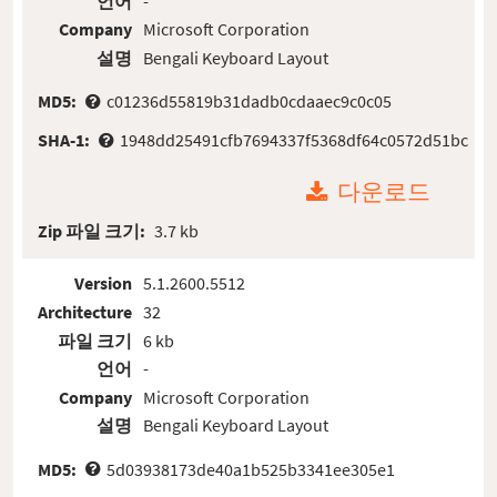
언어
-
Company
Microsoft Corporation
설명
Bengali Keyboard Layout
MD5:
c01236d55819b31dadb0cdaaec9c0c05
SHA-1:
1948dd25491cfb7694337f5368df64c0572d51bc
다운로드
Zip 파일 크기:
3.7 kb
Version
5.1.2600.5512
Architecture
32
파일 크기
6 kb
언어
-
Company
Microsoft Corporation
설명
Bengali Keyboard Layout
MD5:
5d03938173de40a1b525b3341ee305e1