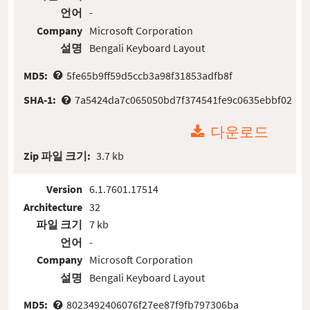
언어
-
Company
Microsoft Corporation
설명
Bengali Keyboard Layout
MD5:
5fe65b9ff59d5ccb3a98f31853adfb8f
SHA-1:
7a5424da7c065050bd7f374541fe9c0635ebbf02
다운로드
Zip 파일 크기:
3.7 kb
Version
6.1.7601.17514
Architecture
32
파일 크기
7 kb
언어
-
Company
Microsoft Corporation
설명
Bengali Keyboard Layout
MD5:
8023492406076f27ee87f9fb797306ba