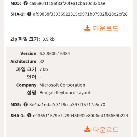
MD5:
ca968041196f8af20fea1cba10d33bae
SHA-1:
af99858f33936922315c9971b07932fb28e2ef28
다운로드
Zip 파일 크기:
3.9 kb
Version
6.3.9600.16384
Architecture
32
파일 크기
7 kb
언어
-
Company
Microsoft Corporation
설명
Bengali Keyboard Layout
MD5:
8e4aa1eda7c31f8ccb397f15717a5c70
SHA-1:
e436511579e7c29048f932e80ff6ed136659b224
다운로드