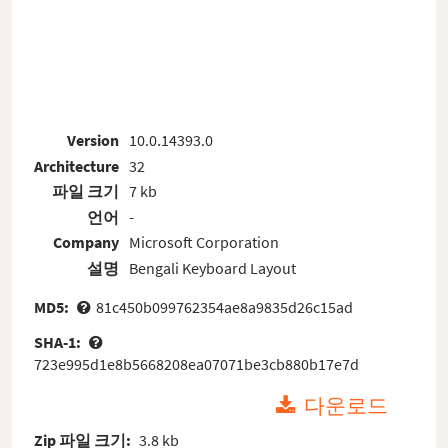
Version
10.0.14393.0
Architecture
32
파일 크기
7 kb
언어
-
Company
Microsoft Corporation
설명
Bengali Keyboard Layout
MD5:
81c450b099762354ae8a9835d26c15ad
SHA-1:
723e995d1e8b5668208ea07071be3cb880b17e7d
다운로드
Zip 파일 크기:
3.8 kb