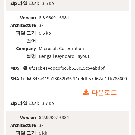
Zip 파일 크기:
3.5 kb
Version
6.3.9600.16384
Architecture
32
파일 크기
6.5 kb
언어
-
Company
Microsoft Corporation
설명
Bengali Keyboard Layout
MD5:
8f21eb414dde0f8c6b510c15c54abdbf
SHA-1:
845a419b23082b367f1d4db57ff62af11b768600
다운로드
Zip 파일 크기:
3.7 kb
Version
6.2.9200.16384
Architecture
32
파일 크기
6 kb