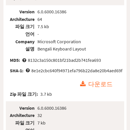
Version
6.0.6000.16386
Architecture
64
파일 크기
7.5 kb
언어
-
Company
Microsoft Corporation
설명
Bengali Keyboard Layout
MD5:
8132c3a150c801bf21bad2b741fea693
SHA-1:
8e1e2cbc640f94971efa796b22da8e20b4aed69f
다운로드
Zip 파일 크기:
3.7 kb
Version
6.0.6000.16386
Architecture
32
파일 크기
7 kb