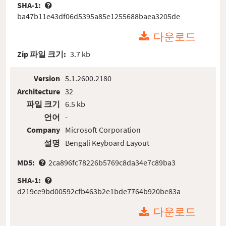
SHA-1:
ba47b11e43df06d5395a85e1255688baea3205de
다운로드
Zip 파일 크기:
3.7 kb
Version
5.1.2600.2180
Architecture
32
파일 크기
6.5 kb
언어
-
Company
Microsoft Corporation
설명
Bengali Keyboard Layout
MD5:
2ca896fc78226b5769c8da34e7c89ba3
SHA-1:
d219ce9bd00592cfb463b2e1bde7764b920be83a
다운로드