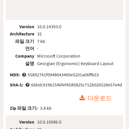
Version
10.0.14393.0
Architecture
32
파일 크기
7 kb
언어
-
Company
Microsoft Corporation
설명
Georgian (Ergonomic) Keyboard Layout
MD5:
55892741f0948643460e5201a06ffb53
SHA-1:
66bdc91961546fef4585825c712b026528e57e4d
다운로드
Zip 파일 크기:
3.8 kb
Version
10.0.10586.0