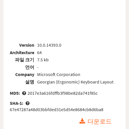
Version
10.0.14393.0
Architecture
64
파일 크기
7.5 kb
언어
-
Company
Microsoft Corporation
설명
Georgian (Ergonomic) Keyboard Layout
MD5:
2017e3a616fdffb3f98be82da741f85c
SHA-1:
67e47287a48d03bbfded31e5d54e8684cb8d6ba8
다운로드