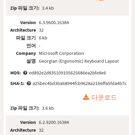
Zip 파일 크기:
3.4 kb
Version
6.3.9600.16384
Architecture
32
파일 크기
6 kb
언어
-
Company
Microsoft Corporation
설명
Georgian (Ergonomic) Keyboard Layout
MD5:
ed892e2d835109105625686ea2bfe8e6
SHA-1:
a25bec4bd3ba68944fcb9628a21b6ffa5fda4b7c
다운로드
Zip 파일 크기:
3.6 kb
Version
6.2.9200.16384
Architecture
32