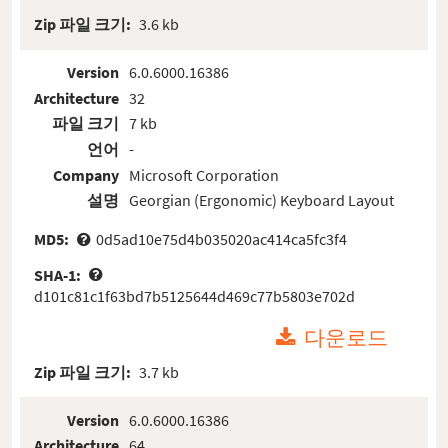
Zip 파일 크기:
3.6 kb
Version
6.0.6000.16386
Architecture
32
파일 크기
7 kb
언어
-
Company
Microsoft Corporation
설명
Georgian (Ergonomic) Keyboard Layout
MD5:
0d5ad10e75d4b035020ac414ca5fc3f4
SHA-1:
d101c81c1f63bd7b5125644d469c77b5803e702d
다운로드
Zip 파일 크기:
3.7 kb
Version
6.0.6000.16386
Architecture
64