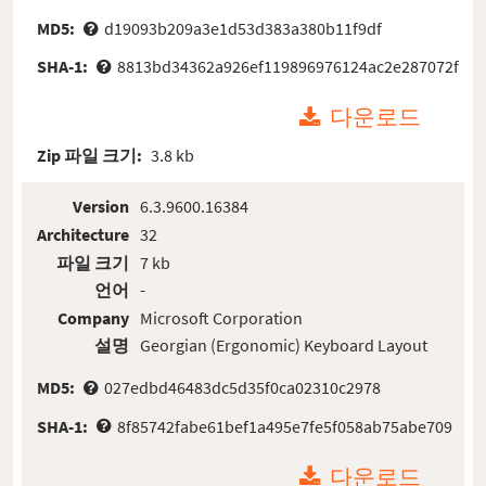
MD5:
d19093b209a3e1d53d383a380b11f9df
SHA-1:
8813bd34362a926ef119896976124ac2e287072f
다운로드
Zip 파일 크기:
3.8 kb
Version
6.3.9600.16384
Architecture
32
파일 크기
7 kb
언어
-
Company
Microsoft Corporation
설명
Georgian (Ergonomic) Keyboard Layout
MD5:
027edbd46483dc5d35f0ca02310c2978
SHA-1:
8f85742fabe61bef1a495e7fe5f058ab75abe709
다운로드