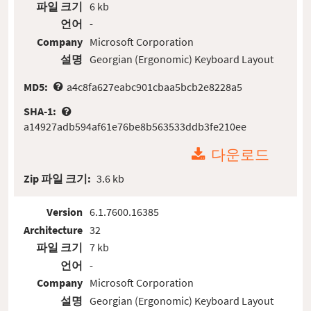
파일 크기
6 kb
언어
-
Company
Microsoft Corporation
설명
Georgian (Ergonomic) Keyboard Layout
MD5:
a4c8fa627eabc901cbaa5bcb2e8228a5
SHA-1:
a14927adb594af61e76be8b563533ddb3fe210ee
다운로드
Zip 파일 크기:
3.6 kb
Version
6.1.7600.16385
Architecture
32
파일 크기
7 kb
언어
-
Company
Microsoft Corporation
설명
Georgian (Ergonomic) Keyboard Layout