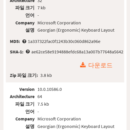
Architecture
32
파일 크기
7 kb
언어
-
Company
Microsoft Corporation
설명
Georgian (Ergonomic) Keyboard Layout
MD5:
1a337322fac0f1243b30c060d862a96e
SHA-1:
ae62ce58e9194888efdc68a13a007b77648a5642
다운로드
Zip 파일 크기:
3.8 kb
Version
10.0.10586.0
Architecture
64
파일 크기
7.5 kb
언어
-
Company
Microsoft Corporation
설명
Georgian (Ergonomic) Keyboard Layout