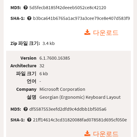
MD5:
5d5fecb8185f42deeeb5052ce8c42120
SHA-1:
b3bca641b6765a1ac973a3cee79ce8e407d583f9
다운로드
Zip 파일 크기:
3.4 kb
Version
6.1.7600.16385
Architecture
32
파일 크기
6 kb
언어
-
Company
Microsoft Corporation
설명
Georgian (Ergonomic) Keyboard Layout
MD5:
df5587553eefd2dfd9c4ddbb1bf505a6
SHA-1:
21ff14614c3cd31820088fad078581d695cf050e
다운로드