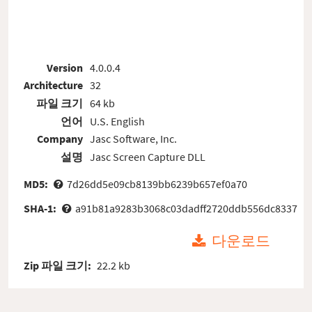
Version
4.0.0.4
Architecture
32
파일 크기
64 kb
언어
U.S. English
Company
Jasc Software, Inc.
설명
Jasc Screen Capture DLL
MD5:
7d26dd5e09cb8139bb6239b657ef0a70
SHA-1:
a91b81a9283b3068c03dadff2720ddb556dc8337
다운로드
Zip 파일 크기:
22.2 kb