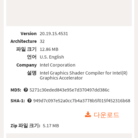
Version
20.19.15.4531
Architecture
32
파일 크기
12.86 MB
언어
U.S. English
Company
Intel Corporation
설명
Intel Graphics Shader Compiler for Intel(R)
Graphics Accelerator
MD5:
5271c30eded843e95e7d370497dd386c
SHA-1:
949d7c097e52a0cc7b4a3778b5f015f452316b68
다운로드
Zip 파일 크기:
5.17 MB