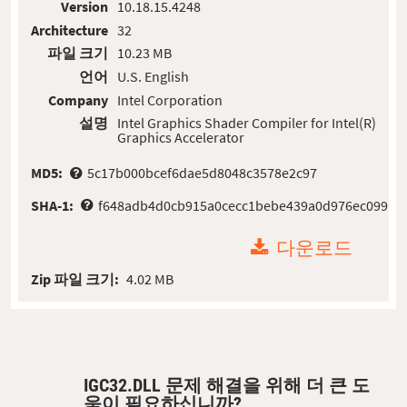
Version
10.18.15.4248
Architecture
32
파일 크기
10.23 MB
언어
U.S. English
Company
Intel Corporation
설명
Intel Graphics Shader Compiler for Intel(R)
Graphics Accelerator
MD5:
5c17b000bcef6dae5d8048c3578e2c97
SHA-1:
f648adb4d0cb915a0cecc1bebe439a0d976ec099
다운로드
Zip 파일 크기:
4.02 MB
IGC32.DLL 문제 해결을 위해 더 큰 도
움이 필요하십니까?