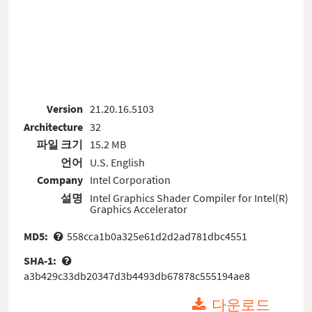
Version
21.20.16.5103
Architecture
32
파일 크기
15.2 MB
언어
U.S. English
Company
Intel Corporation
설명
Intel Graphics Shader Compiler for Intel(R)
Graphics Accelerator
MD5:
558cca1b0a325e61d2d2ad781dbc4551
SHA-1:
a3b429c33db20347d3b4493db67878c555194ae8
다운로드