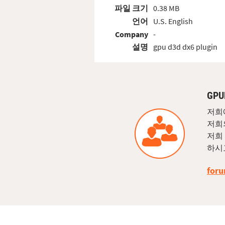
파일 크기
0.38 MB
언어
U.S. English
Company
-
설명
gpu d3d dx6 plugin
GP
저희
저희
저희
하시
foru