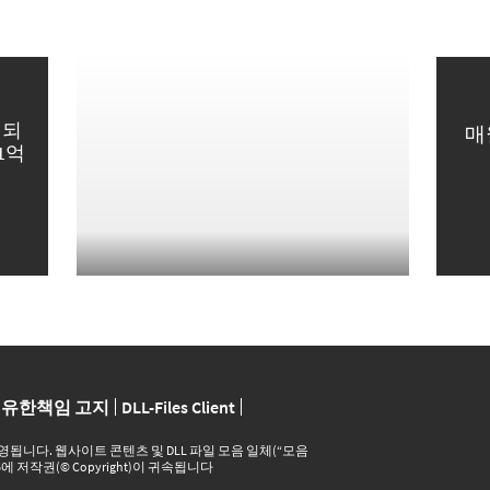
영되
매
1억
유한책임 고지
DLL-Files Client
 및 운영됩니다. 웹사이트 콘텐츠 및 DLL 파일 모음 일체(“모음
26에 저작권(© Copyright)이 귀속됩니다