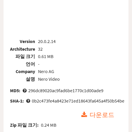
Version
20.0.2.14
Architecture
32
파일 크기
0.61 MB
언어
-
Company
Nero AG
설명
Nero Video
MD5:
296dc89020ac9fad6be1770c1d00ade9
SHA-1:
0b2c473fe4a8423e71ed18643fa645a4f50b54be
다운로드
Zip 파일 크기:
0.24 MB