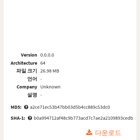
Version
0.0.0.0
Architecture
64
파일 크기
26.98 MB
언어
-
Company
Unknown
설명
-
MD5:
a2ce71ec53b47bb03d5b4cc889c53dc0
SHA-1:
b0a994712af48c9b773acd7c7ae2a2109893cedb
다운로드