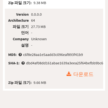
Zip 파일 크기:
9.38 MB
Version
0.0.0.0
Architecture
64
파일 크기
27.73 MB
언어
-
Company
Unknown
설명
-
MD5:
c6f8e28aa1e5aadd3c096eaf893f41b9
SHA-1:
dbd4af08dd161abae1639a3eea25f64befbb9bc6
다운로드
Zip 파일 크기:
9.66 MB