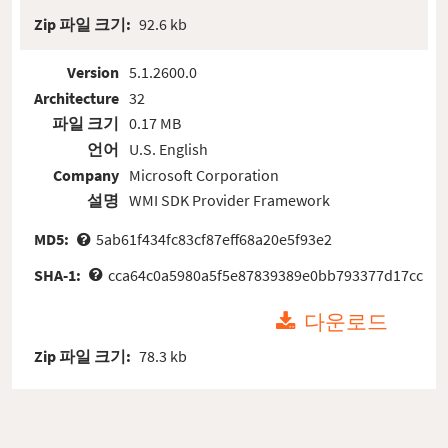
Zip 파일 크기:
92.6 kb
Version
5.1.2600.0
Architecture
32
파일 크기
0.17 MB
언어
U.S. English
Company
Microsoft Corporation
설명
WMI SDK Provider Framework
MD5:
5ab61f434fc83cf87eff68a20e5f93e2
SHA-1:
cca64c0a5980a5f5e87839389e0bb793377d17cc
다운로드
Zip 파일 크기:
78.3 kb