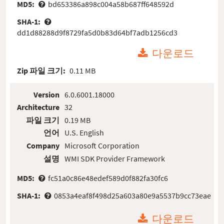
MD5:
bd653386a898c004a58b687ff648592d
SHA-1:
dd1d88288d9f8729fa5d0b83d64bf7adb1256cd3
다운로드
Zip 파일 크기:
0.11 MB
Version
6.0.6001.18000
Architecture
32
파일 크기
0.19 MB
언어
U.S. English
Company
Microsoft Corporation
설명
WMI SDK Provider Framework
MD5:
fc51a0c86e48edef589d0f882fa30fc6
SHA-1:
0853a4eaf8f498d25a603a80e9a5537b9cc73eae
다운로드