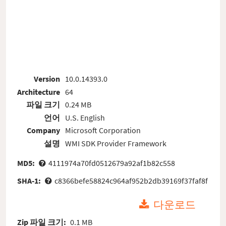
Version
10.0.14393.0
Architecture
64
파일 크기
0.24 MB
언어
U.S. English
Company
Microsoft Corporation
설명
WMI SDK Provider Framework
MD5:
4111974a70fd0512679a92af1b82c558
SHA-1:
c8366befe58824c964af952b2db39169f37faf8f
다운로드
Zip 파일 크기:
0.1 MB