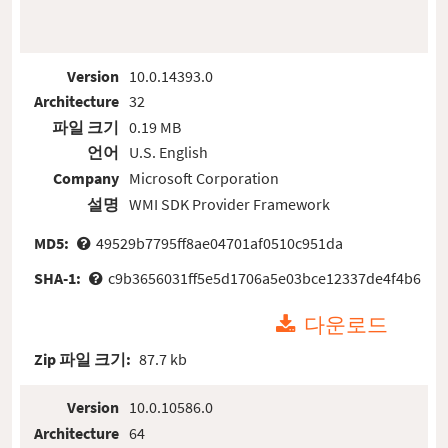
Version
10.0.14393.0
Architecture
32
파일 크기
0.19 MB
언어
U.S. English
Company
Microsoft Corporation
설명
WMI SDK Provider Framework
MD5:
49529b7795ff8ae04701af0510c951da
SHA-1:
c9b3656031ff5e5d1706a5e03bce12337de4f4b6
다운로드
Zip 파일 크기:
87.7 kb
Version
10.0.10586.0
Architecture
64