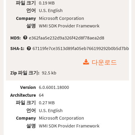
파일 크기
0.19 MB
언어
U.S. English
Company
Microsoft Corporation
설명
WMI SDK Provider Framework
MD5:
e362faa5e232d9a326f42d8f78aea2d8
SHA-1:
67119fe7ce3513d89fa05eb766199292b0b5d7bb
다운로드
Zip 파일 크기:
92.5 kb
Version
6.0.6001.18000
Architecture
64
파일 크기
0.27 MB
언어
U.S. English
Company
Microsoft Corporation
설명
WMI SDK Provider Framework