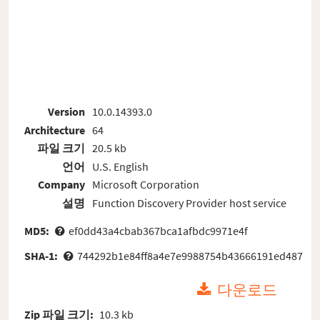
Version
10.0.14393.0
Architecture
64
파일 크기
20.5 kb
언어
U.S. English
Company
Microsoft Corporation
설명
Function Discovery Provider host service
MD5:
ef0dd43a4cbab367bca1afbdc9971e4f
SHA-1:
744292b1e84ff8a4e7e9988754b43666191ed487
다운로드
Zip 파일 크기:
10.3 kb