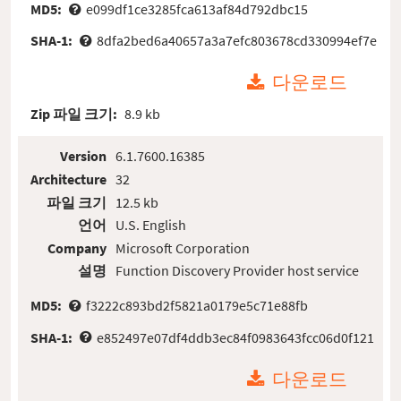
MD5:
e099df1ce3285fca613af84d792dbc15
SHA-1:
8dfa2bed6a40657a3a7efc803678cd330994ef7e
다운로드
Zip 파일 크기:
8.9 kb
Version
6.1.7600.16385
Architecture
32
파일 크기
12.5 kb
언어
U.S. English
Company
Microsoft Corporation
설명
Function Discovery Provider host service
MD5:
f3222c893bd2f5821a0179e5c71e88fb
SHA-1:
e852497e07df4ddb3ec84f0983643fcc06d0f121
다운로드