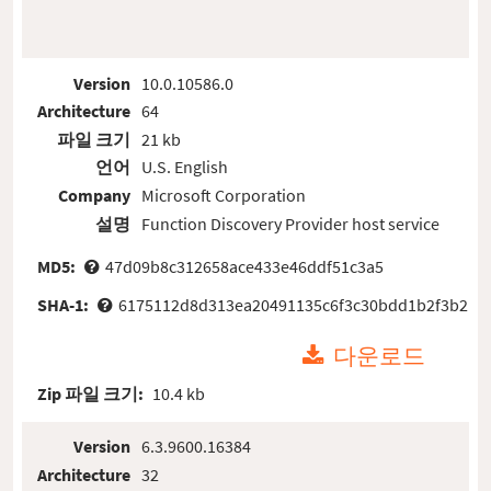
Version
10.0.10586.0
Architecture
64
파일 크기
21 kb
언어
U.S. English
Company
Microsoft Corporation
설명
Function Discovery Provider host service
MD5:
47d09b8c312658ace433e46ddf51c3a5
SHA-1:
6175112d8d313ea20491135c6f3c30bdd1b2f3b2
다운로드
Zip 파일 크기:
10.4 kb
Version
6.3.9600.16384
Architecture
32