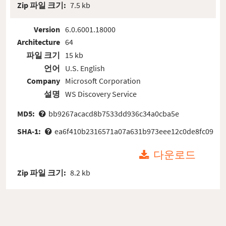
Zip 파일 크기:
7.5 kb
Version
6.0.6001.18000
Architecture
64
파일 크기
15 kb
언어
U.S. English
Company
Microsoft Corporation
설명
WS Discovery Service
MD5:
bb9267acacd8b7533dd936c34a0cba5e
SHA-1:
ea6f410b2316571a07a631b973eee12c0de8fc09
다운로드
Zip 파일 크기:
8.2 kb