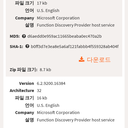
파일 크기
17 kb
언어
U.S. English
Company
Microsoft Corporation
설명
Function Discovery Provider host service
MD5:
d6aedd0e959ac11665beaba0ec470a2b
SHA-1:
b0ff3d7e3ea8e5a6af121fabbb4f559328ab404f
다운로드
Zip 파일 크기:
8.7 kb
Version
6.2.9200.16384
Architecture
32
파일 크기
16 kb
언어
U.S. English
Company
Microsoft Corporation
설명
Function Discovery Provider host service