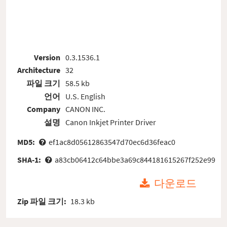
Version
0.3.1536.1
Architecture
32
파일 크기
58.5 kb
언어
U.S. English
Company
CANON INC.
설명
Canon Inkjet Printer Driver
MD5:
ef1ac8d05612863547d70ec6d36feac0
SHA-1:
a83cb06412c64bbe3a69c844181615267f252e99
다운로드
Zip 파일 크기:
18.3 kb