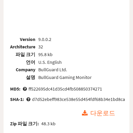
Version
9.0.0.2
Architecture
32
파일 크기
95.8 kb
언어
U.S. English
Company
BullGuard Ltd.
설명
BullGuard Gaming Monitor
MD5:
ff522695dc41d35cd4fb508850374271
SHA-1:
d7d52ebeff983ce538e55d454fdf68b34e1bd8ca
다운로드
Zip 파일 크기:
48.3 kb