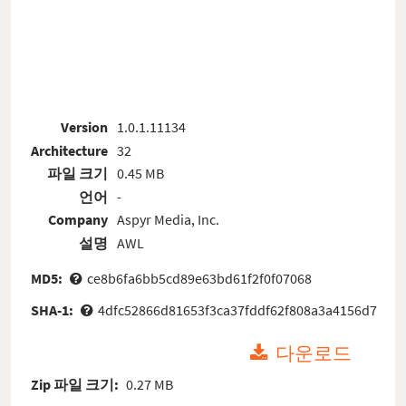
Version
1.0.1.11134
Architecture
32
파일 크기
0.45 MB
언어
-
Company
Aspyr Media, Inc.
설명
AWL
MD5:
ce8b6fa6bb5cd89e63bd61f2f0f07068
SHA-1:
4dfc52866d81653f3ca37fddf62f808a3a4156d7
다운로드
Zip 파일 크기:
0.27 MB