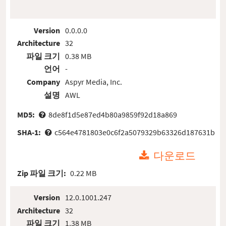
Version
0.0.0.0
Architecture
32
파일 크기
0.38 MB
언어
-
Company
Aspyr Media, Inc.
설명
AWL
MD5:
8de8f1d5e87ed4b80a9859f92d18a869
SHA-1:
c564e4781803e0c6f2a5079329b63326d187631b
다운로드
Zip 파일 크기:
0.22 MB
Version
12.0.1001.247
Architecture
32
파일 크기
1.38 MB