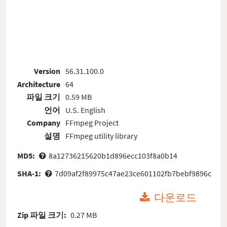
Version
56.31.100.0
Architecture
64
파일 크기
0.59 MB
언어
U.S. English
Company
FFmpeg Project
설명
FFmpeg utility library
MD5:
8a12736215620b1d896ecc103f8a0b14
SHA-1:
7d09af2f89975c47ae23ce601102fb7bebf9896c
다운로드
Zip 파일 크기:
0.27 MB