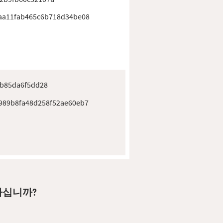
aa11fab465c6b718d34be08
7b85da6f5dd28
989b8fa48d258f52ae60eb7
요하십니까?