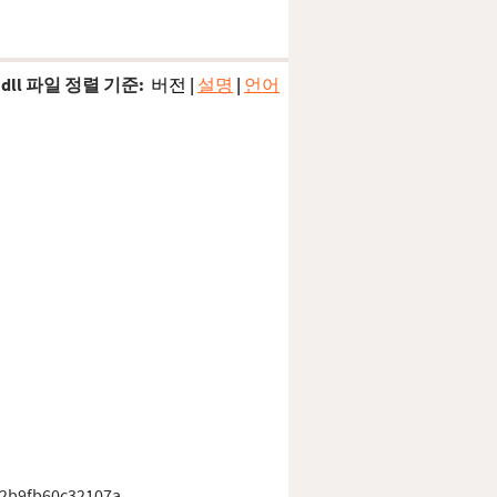
dll 파일 정렬 기준:
버전
|
설명
|
언어
2b9fb60c32107a