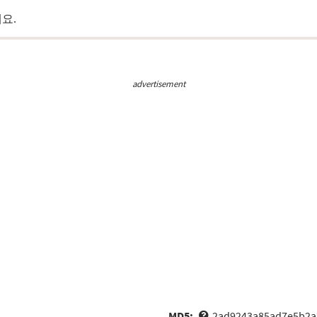
요.
advertisement
MD5:
2ad9243a85ad7e5b2a