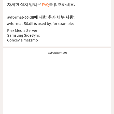
자세한 설치 방법은
FAQ
를 참조하세요.
avformat-56.dll에 대한 추가 세부 사항:
avformat-56.dll is used by, for example:
Plex Media Server
Samsung SideSync
Concevia mezzmo
advertisement