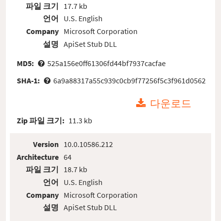
파일 크기
17.7 kb
언어
U.S. English
Company
Microsoft Corporation
설명
ApiSet Stub DLL
MD5:
525a156e0ff61306fd44bf7937cacfae
SHA-1:
6a9a88317a55c939c0cb9f77256f5c3f961d0562
다운로드
Zip 파일 크기:
11.3 kb
Version
10.0.10586.212
Architecture
64
파일 크기
18.7 kb
언어
U.S. English
Company
Microsoft Corporation
설명
ApiSet Stub DLL