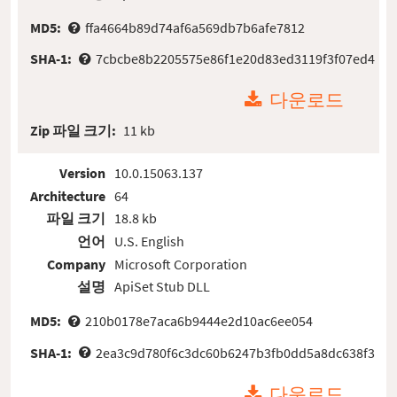
MD5:
ffa4664b89d74af6a569db7b6afe7812
SHA-1:
7cbcbe8b2205575e86f1e20d83ed3119f3f07ed4
다운로드
Zip 파일 크기:
11 kb
Version
10.0.15063.137
Architecture
64
파일 크기
18.8 kb
언어
U.S. English
Company
Microsoft Corporation
설명
ApiSet Stub DLL
MD5:
210b0178e7aca6b9444e2d10ac6ee054
SHA-1:
2ea3c9d780f6c3dc60b6247b3fb0dd5a8dc638f3
다운로드