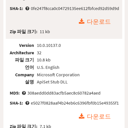
SHA-1:
0fe247f8cca0c04729135ee612fbfced92d59d9d
다운로드
Zip 파일 크기:
11 kb
Version
10.0.10137.0
Architecture
32
파일 크기
10.8 kb
언어
U.S. English
Company
Microsoft Corporation
설명
ApiSet Stub DLL
MD5:
308aedd0dd83acfb5aec8c60782a4aed
SHA-1:
e5027f0828aaf4b24eb6c6396fbf0b15e49355f1
다운로드
Zip 파일 크기:
7.1 kb