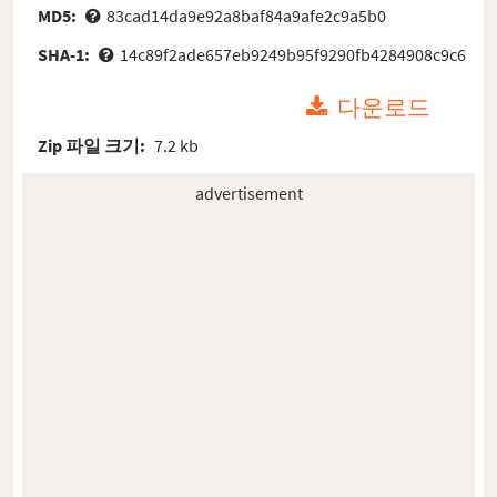
MD5:
83cad14da9e92a8baf84a9afe2c9a5b0
SHA-1:
14c89f2ade657eb9249b95f9290fb4284908c9c6
다운로드
Zip 파일 크기:
7.2 kb
advertisement