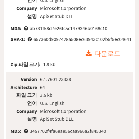
언어
U.S. English
Company
Microsoft Corporation
설명
ApiSet Stub DLL
MD5:
ab731f58d7e26fc5c1479346b0168c10
SHA-1:
657360d9097428a508ec63943c102b5f5ec04641
다운로드
Zip 파일 크기:
1.9 kb
Version
6.1.7601.23338
Architecture
64
파일 크기
3.5 kb
언어
U.S. English
Company
Microsoft Corporation
설명
ApiSet Stub DLL
MD5:
3457702f4fa6eae56caa966a2f845340