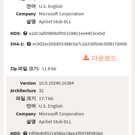
언어
U.S. English
Company
Microsoft Corporation
설명
ApiSet Stub DLL
MD5:
e2dc3af0989b0f05159851ee4453cebd
SHA-1:
ec902ec05b855388c9a7c2a336f0de30f817d49b
다운로드
Zip 파일 크기:
11.8 kb
Version
10.0.10240.16384
Architecture
32
파일 크기
17.7 kb
언어
U.S. English
Company
Microsoft Corporation
설명
ApiSet Stub DLL
MD5:
fdf0b4bf0214585e18ee2f6978f985b0