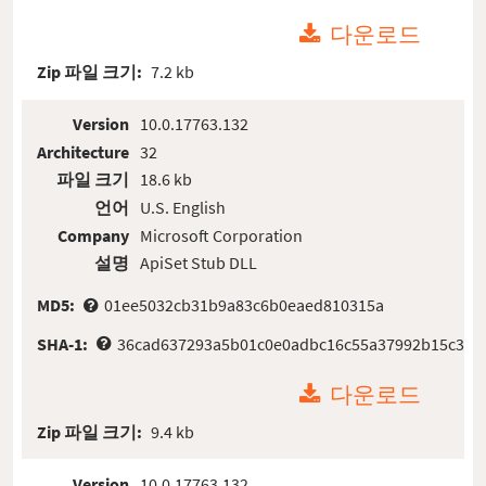
다운로드
Zip 파일 크기:
7.2 kb
Version
10.0.17763.132
Architecture
32
파일 크기
18.6 kb
언어
U.S. English
Company
Microsoft Corporation
설명
ApiSet Stub DLL
MD5:
01ee5032cb31b9a83c6b0eaed810315a
SHA-1:
36cad637293a5b01c0e0adbc16c55a37992b15c3
다운로드
Zip 파일 크기:
9.4 kb
Version
10.0.17763.132