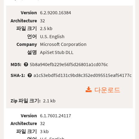
Version
6.2.9200.16384
Architecture
32
파일 크기
2.5 kb
언어
U.S. English
Company
Microsoft Corporation
설명
ApiSet Stub DLL
MD5:
5b8a940efb229e56f5d26801a1cd076c
SHA-1:
a1c53ebdf5d131c9bd8c352ed095515eaf54177c
다운로드
Zip 파일 크기:
2.1 kb
Version
6.1.7601.24117
Architecture
32
파일 크기
3 kb