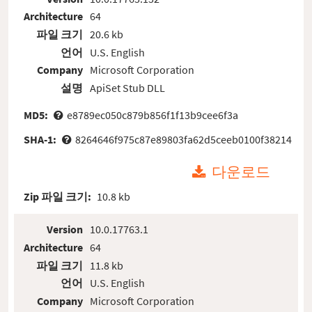
Architecture
64
파일 크기
20.6 kb
언어
U.S. English
Company
Microsoft Corporation
설명
ApiSet Stub DLL
MD5:
e8789ec050c879b856f1f13b9cee6f3a
SHA-1:
8264646f975c87e89803fa62d5ceeb0100f38214
다운로드
Zip 파일 크기:
10.8 kb
Version
10.0.17763.1
Architecture
64
파일 크기
11.8 kb
언어
U.S. English
Company
Microsoft Corporation