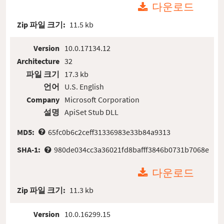
다운로드
Zip 파일 크기:
11.5 kb
Version
10.0.17134.12
Architecture
32
파일 크기
17.3 kb
언어
U.S. English
Company
Microsoft Corporation
설명
ApiSet Stub DLL
MD5:
65fc0b6c2ceff31336983e33b84a9313
SHA-1:
980de034cc3a36021fd8bafff3846b0731b7068e
다운로드
Zip 파일 크기:
11.3 kb
Version
10.0.16299.15