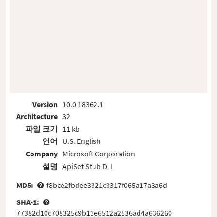
Version
10.0.18362.1
Architecture
32
파일 크기
11 kb
언어
U.S. English
Company
Microsoft Corporation
설명
ApiSet Stub DLL
MD5:
f8bce2fbdee3321c3317f065a17a3a6d
SHA-1:
77382d10c708325c9b13e6512a2536ad4a636260