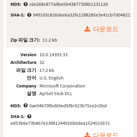
MD5:
c6e268c877a9be5b43877308b1231120
SHA-1:
949105c826dee6a32fe1288285e3e41cb7d04821
다운로드
Zip 파일 크기:
11.2 kb
Version
10.0.14393.33
Architecture
32
파일 크기
17.2 kb
언어
U.S. English
Company
Microsoft Corporation
설명
ApiSet Stub DLL
MD5:
0ae94670fbd69ed5f8c923b75ce2c0bd
SHA-1:
ed53b6e73b867e23881244926b0dea1524515672
다운로드