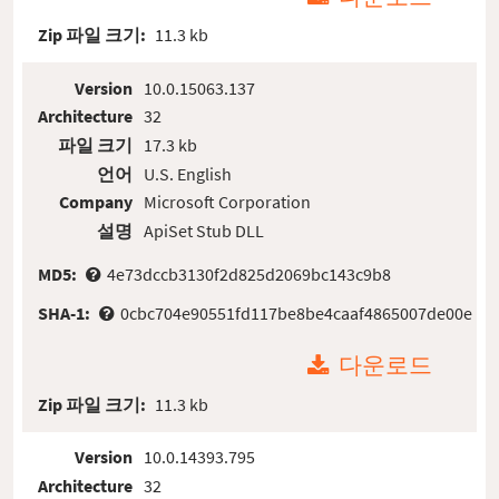
Zip 파일 크기:
11.3 kb
Version
10.0.15063.137
Architecture
32
파일 크기
17.3 kb
언어
U.S. English
Company
Microsoft Corporation
설명
ApiSet Stub DLL
MD5:
4e73dccb3130f2d825d2069bc143c9b8
SHA-1:
0cbc704e90551fd117be8be4caaf4865007de00e
다운로드
Zip 파일 크기:
11.3 kb
Version
10.0.14393.795
Architecture
32