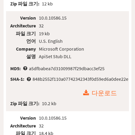
Zip 파일 크기:
12 kb
Version
10.0.10586.15
Architecture
32
파일 크기
19 kb
언어
U.S. English
Company
Microsoft Corporation
설명
ApiSet Stub DLL
MD5:
a5dfbabea7d31009987f29dbacc3ef25
SHA-1:
848b2552f110a07742342343f0d59ed6a0dee22e
다운로드
Zip 파일 크기:
10.2 kb
Version
10.0.10586.15
Architecture
32
파일 크기
18.4 kb