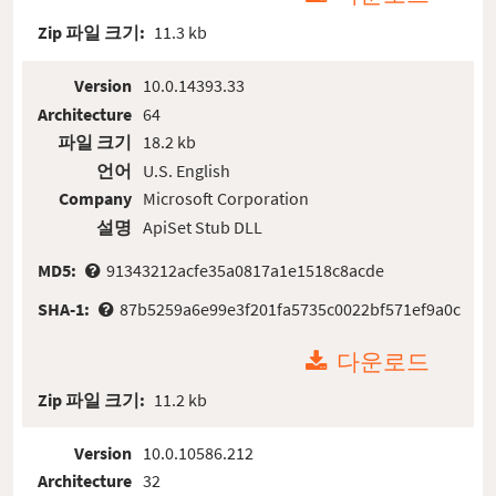
Zip 파일 크기:
11.3 kb
Version
10.0.14393.33
Architecture
64
파일 크기
18.2 kb
언어
U.S. English
Company
Microsoft Corporation
설명
ApiSet Stub DLL
MD5:
91343212acfe35a0817a1e1518c8acde
SHA-1:
87b5259a6e99e3f201fa5735c0022bf571ef9a0c
다운로드
Zip 파일 크기:
11.2 kb
Version
10.0.10586.212
Architecture
32