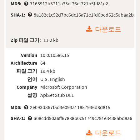
MD5:
7165912b5711a33ef76ef721b5fd81e2
SHA-1:
8a182c1c52d7bc6dc16a71e1fd6bed62c5abaa2b
다운로드
Zip 파일 크기:
11.2 kb
Version
10.0.10586.15
Architecture
64
파일 크기
19.4 kb
언어
U.S. English
Company
Microsoft Corporation
설명
ApiSet Stub DLL
MD5:
2e093d367f5d3e093a11857936d8d815
SHA-1:
a08cdd90a6ff67888b0c51749c291e3438abd8a6
다운로드