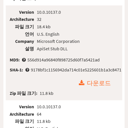
Version
10.0.10137.0
Architecture
32
파일 크기
18.4 kb
언어
U.S. English
Company
Microsoft Corporation
설명
ApiSet Stub DLL
MD5:
556d914a96840f898725d60f7a5421ad
SHA-1:
9178bf1c1156942da714c01e5225601b1a3c8471
다운로드
Zip 파일 크기:
11.8 kb
Version
10.0.10137.0
Architecture
64
파일 크기
11.8 kb