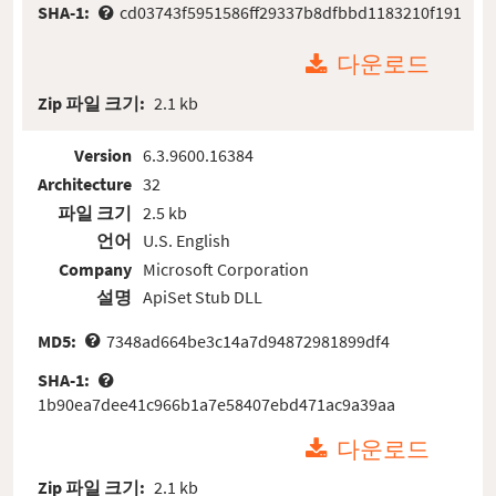
SHA-1:
cd03743f5951586ff29337b8dfbbd1183210f191
다운로드
Zip 파일 크기:
2.1 kb
Version
6.3.9600.16384
Architecture
32
파일 크기
2.5 kb
언어
U.S. English
Company
Microsoft Corporation
설명
ApiSet Stub DLL
MD5:
7348ad664be3c14a7d94872981899df4
SHA-1:
1b90ea7dee41c966b1a7e58407ebd471ac9a39aa
다운로드
Zip 파일 크기:
2.1 kb