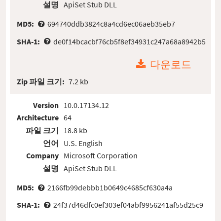
설명
ApiSet Stub DLL
MD5:
694740ddb3824c8a4cd6ec06aeb35eb7
SHA-1:
de0f14bcacbf76cb5f8ef34931c247a68a8942b5
다운로드
Zip 파일 크기:
7.2 kb
Version
10.0.17134.12
Architecture
64
파일 크기
18.8 kb
언어
U.S. English
Company
Microsoft Corporation
설명
ApiSet Stub DLL
MD5:
2166fb99debbb1b0649c4685cf630a4a
SHA-1:
24f37d46dfc0ef303ef04abf9956241af55d25c9