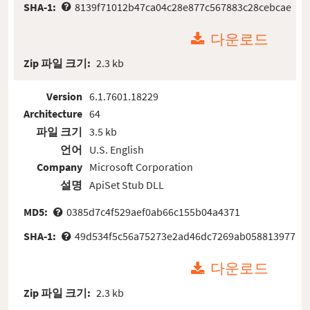
SHA-1:
8139f71012b47ca04c28e877c567883c28cebcae
다운로드
Zip 파일 크기:
2.3 kb
Version
6.1.7601.18229
Architecture
64
파일 크기
3.5 kb
언어
U.S. English
Company
Microsoft Corporation
설명
ApiSet Stub DLL
MD5:
0385d7c4f529aef0ab66c155b04a4371
SHA-1:
49d534f5c56a75273e2ad46dc7269ab058813977
다운로드
Zip 파일 크기:
2.3 kb