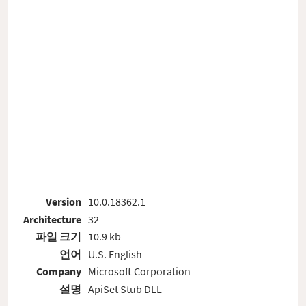
Version
10.0.18362.1
Architecture
32
파일 크기
10.9 kb
언어
U.S. English
Company
Microsoft Corporation
설명
ApiSet Stub DLL