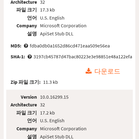
Architecture
32
파일 크기
17.3 kb
언어
U.S. English
Company
Microsoft Corporation
설명
ApiSet Stub DLL
MD5:
fdba0db0a1652d86cd471eaa509e56ea
SHA-1:
3197cb45787d47bac80223e3e98851e48a122efa
다운로드
Zip 파일 크기:
11.3 kb
Version
10.0.16299.15
Architecture
32
파일 크기
17.2 kb
언어
U.S. English
Company
Microsoft Corporation
설명
ApiSet Stub DLL