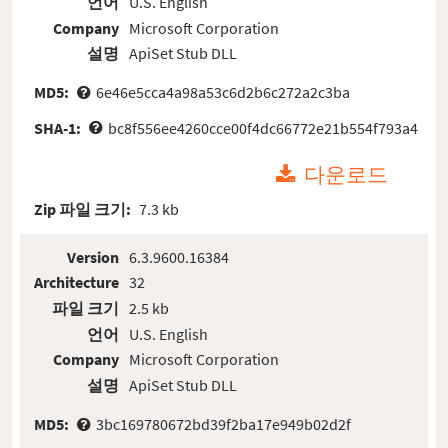
언어
U.S. English
Company
Microsoft Corporation
설명
ApiSet Stub DLL
MD5:
6e46e5cca4a98a53c6d2b6c272a2c3ba
SHA-1:
bc8f556ee4260cce00f4dc66772e21b554f793a4
다운로드
Zip 파일 크기:
7.3 kb
Version
6.3.9600.16384
Architecture
32
파일 크기
2.5 kb
언어
U.S. English
Company
Microsoft Corporation
설명
ApiSet Stub DLL
MD5:
3bc169780672bd39f2ba17e949b02d2f