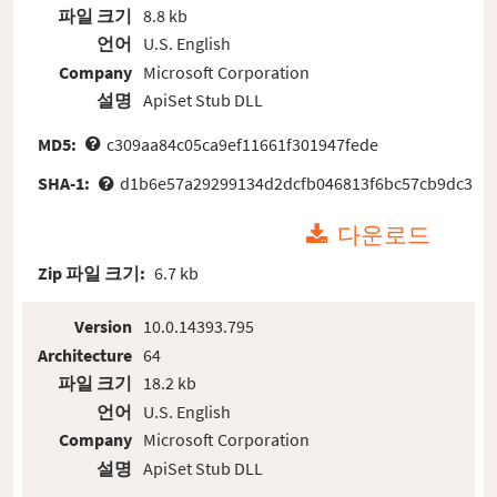
파일 크기
8.8 kb
언어
U.S. English
Company
Microsoft Corporation
설명
ApiSet Stub DLL
MD5:
c309aa84c05ca9ef11661f301947fede
SHA-1:
d1b6e57a29299134d2dcfb046813f6bc57cb9dc3
다운로드
Zip 파일 크기:
6.7 kb
Version
10.0.14393.795
Architecture
64
파일 크기
18.2 kb
언어
U.S. English
Company
Microsoft Corporation
설명
ApiSet Stub DLL