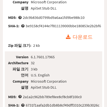
Company
Microsoft Corporation
설명
ApiSet Stub DLL
MD5:
2dc9b836d0799bd9a6aa1fd9be988c10
SHA-1:
be9158cf4144e7f811139000bbe180853e2b2bf6
다운로드
Zip 파일 크기:
2 kb
Version
6.1.7601.17965
Architecture
32
파일 크기
3 kb
언어
U.S. English
Company
Microsoft Corporation
설명
ApiSet Stub DLL
MD5:
2a1a2c962bb789ef8ee8cf8cb8f100c0
SHA-1:
6731f1aafa2db1db8b8cf49dff3310c239b3026c