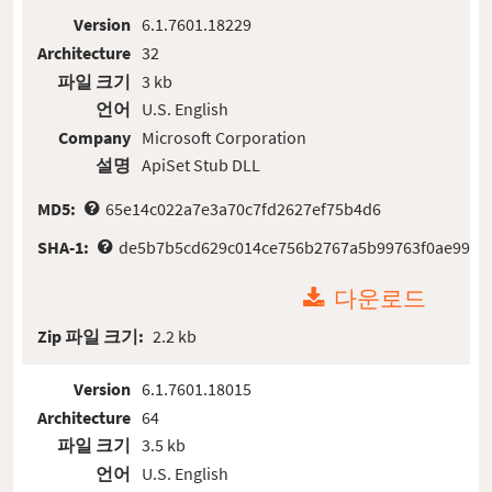
Version
6.1.7601.18229
Architecture
32
파일 크기
3 kb
언어
U.S. English
Company
Microsoft Corporation
설명
ApiSet Stub DLL
MD5:
65e14c022a7e3a70c7fd2627ef75b4d6
SHA-1:
de5b7b5cd629c014ce756b2767a5b99763f0ae99
다운로드
Zip 파일 크기:
2.2 kb
Version
6.1.7601.18015
Architecture
64
파일 크기
3.5 kb
언어
U.S. English