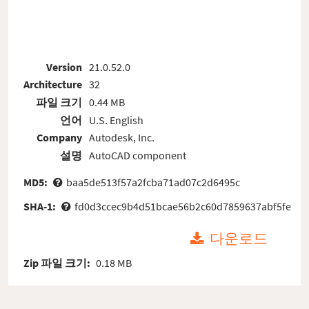
Version
21.0.52.0
Architecture
32
파일 크기
0.44 MB
언어
U.S. English
Company
Autodesk, Inc.
설명
AutoCAD component
MD5:
baa5de513f57a2fcba71ad07c2d6495c
SHA-1:
fd0d3ccec9b4d51bcae56b2c60d7859637abf5fe
다운로드
Zip 파일 크기:
0.18 MB