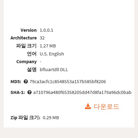
Version
1.0.0.1
Architecture
32
파일 크기
1.27 MB
언어
U.S. English
Company
-
설명
bfluartdll DLL
MD5:
79ca3acfc1c8548553a157b585bf8206
SHA-1:
a710796a480f65358205dd47d8fa179a96dc0bab
다운로드
Zip 파일 크기:
0.29 MB